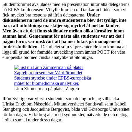
Studentforumet avslutades med en presentation inför alla delegaterna
på EPBS konferensen. Vi lyfte fram en rad tankar och idéer som vi
fick mycket bra respons på ifrån delegaterna.
Under
diskussionerna med de andra studenterna blev det tydligt, inte
bara att utbildningarna skiljer sig mycket åt mellan länder.
Men även att det finns skillnader mellan olika lärosäten inom
samma land. Gemensamt för nästa alla studenter var att det i
någon form, var önskvärt att ha mer fokus på management
under studietiden.
De arbetet som vi presenterade kan komma att
ligga till grund för framtida utveckling inom ämnet POCT för våra
europeiska biomedicinska analytikerutbildningar.
Linn Zimmerman på plats i Zagreb
Ifrån Sverige var vi fyra studenter som deltog och jag vill tacka
Ulrika Engblom Nässeldal, Mittuniversitetet Sundsvall samt Isabell
Stangberg och Jacqueline Bergqvist, båda vid Göteborgs Universitet
för bra dagar. Vi bidrog alla med synpunkter, nätverkade och deltog
i olika samtal under dessa dagar.