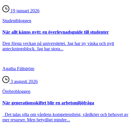
19 januari 2026
Student­bloggen
När allt känns nytt: en överlevnadsguide till studenter
Den första veckan på universitetet. Jag har ny väska och nytt
anteckningsblock. Jag har stora...
Agatha Fältström
3 augusti 2026
Örebro­bloggen
När generationsskiftet blir en arbetsmiljöfråga
Det talas ofta om vårdens kompetensbrist, vårdköer och behovet av
mer resurser. Men betydligt mindre...