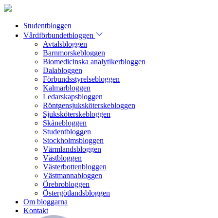
Studentbloggen
Vårdförbundetbloggen
Avtalsbloggen
Barnmorskebloggen
Biomedicinska analytikerbloggen
Dalabloggen
Förbundsstyrelsebloggen
Kalmarbloggen
Ledarskapsbloggen
Röntgensjuksköterskebloggen
Sjuksköterskebloggen
Skånebloggen
Studentbloggen
Stockholmsbloggen
Värmlandsbloggen
Västbloggen
Västerbottenbloggen
Västmannabloggen
Örebrobloggen
Östergötlandsbloggen
Om bloggarna
Kontakt