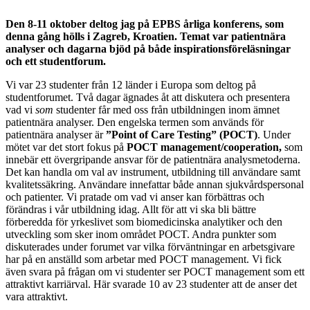
Den 8-11 oktober deltog jag på EPBS årliga konferens, som
denna gång hölls i Zagreb, Kroatien. Temat var patientnära
analyser och dagarna bjöd på både inspirationsföreläsningar
och ett studentforum.
Vi var 23 studenter från 12 länder i Europa som deltog på
studentforumet. Två dagar ägnades åt att diskutera och presentera
vad vi
som
studenter får med oss från utbildningen inom ämnet
patientnära analyser. Den engelska termen som används för
patientnära analyser är
”Point of Care Testing” (POCT)
. Under
mötet var det stort fokus på
POCT management/cooperation,
som
innebär ett övergripande ansvar för de patientnära analysmetoderna.
Det kan handla om val av instrument, utbildning till användare samt
kvalitetssäkring. Användare innefattar både annan sjukvårdspersonal
och patienter. Vi pratade om vad vi anser kan förbättras och
förändras i vår utbildning idag. Allt för att vi ska bli bättre
förberedda för yrkeslivet som biomedicinska analytiker och den
utveckling som sker inom området POCT. Andra punkter som
diskuterades under forumet var vilka förväntningar en arbetsgivare
har på en anställd som arbetar med POCT management. Vi fick
även svara på frågan om vi studenter ser POCT management som ett
attraktivt karriärval. Här svarade 10 av 23 studenter att de anser det
vara attraktivt.