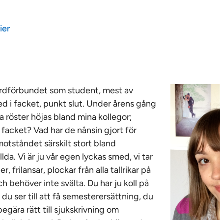
ier
årdförbundet som student, mest av
ed i facket, punkt slut. Under årens gång
a röster höjas bland mina kollegor;
 facket? Vad har de nånsin gjort för
motståndet särskilt stort bland
a. Vi är ju vår egen lyckas smed, vi tar
, frilansar, plockar från alla tallrikar på
 behöver inte svälta. Du har ju koll på
du ser till att få semesterersättning, du
egära rätt till sjukskrivning om