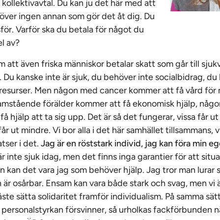
 kollektivavtal. Du kan ju det här med att
över ingen annan som gör det åt dig. Du
sför. Varför ska du betala för något du
el av?
 att även friska människor betalar skatt som går till sju
 Du kanske inte är sjuk, du behöver inte socialbidrag, du
 resurser. Men någon med cancer kommer att få vård för
nsamstående förälder kommer att få ekonomisk hjälp, nå
å hjälp att ta sig upp. Det är så det fungerar, vissa får u
år ut mindre. Vi bor alla i det här samhället tillsammans, v
tser i det.
Jag är en röststark individ, jag kan föra min eg
är inte sjuk idag, men det finns inga garantier för att situ
n kan det vara jag som behöver hjälp. Jag tror man lurar 
an är osårbar. Ensam kan vara både stark och svag, men vi ä
åste sätta solidaritet framför individualism. På samma sä
a personalstyrkan försvinner, så urholkas fackförbunde