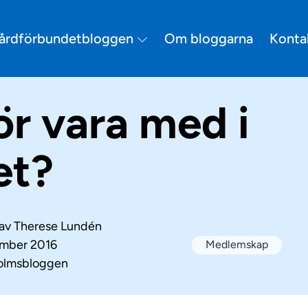
årdförbundetbloggen
Om bloggarna
Konta
ör vara med i
et?
 av
Therese Lundén
ember 2016
Medlemskap
olmsbloggen