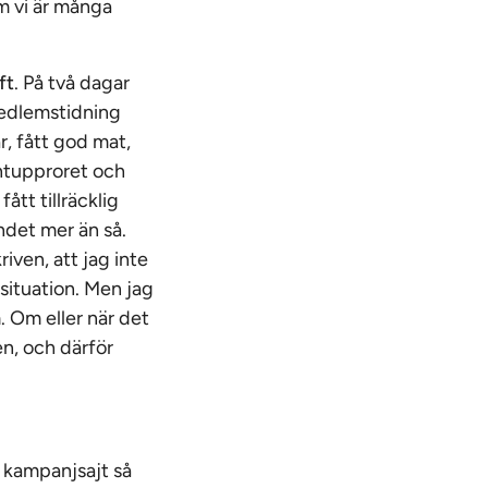
om vi är många
ft
. På två dagar
 medlemstidning
r, fått god mat,
entupproret och
ått tillräcklig
ndet mer än så.
riven, att jag inte
 situation. Men jag
m. Om eller när det
en, och därför
 kampanjsajt så