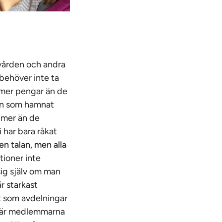
kvården och andra
 behöver inte ta
 mer pengar än de
gon som hamnat
t mer än de
i har bara råkat
en talan, men alla
ationer inte
sig själv om man
r starkast
tt som avdelningar
n när medlemmarna