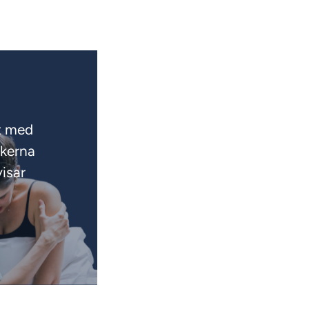
gt med
ikerna
isar