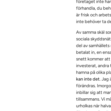
företaget inte har
förhandla, du beh
är frisk och arbet
inte behöver ta d
Av samma skäl som
sociala skyddsnät.
del av samhällets
betalat in, en e
snett kommer att f
investerat, andra f
hamna på olika pla
kan inte det
. Jag 
förändras. Imorgo
inbillar sig att m
tillsammans. Vi m
urholkas när halv