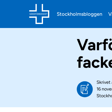
V
Stockholmsbloggen
Varf
fack
Skrivet
16 nov
Stockh