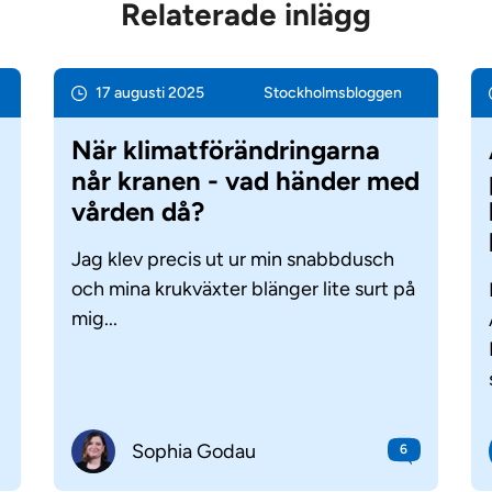
Relaterade inlägg
17 augusti 2025
Stockholms­bloggen
När klimatförändringarna
når kranen - vad händer med
vården då?
Jag klev precis ut ur min snabbdusch
och mina krukväxter blänger lite surt på
mig...
Sophia Godau
6