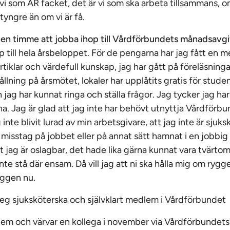
 vi som ÄR facket, det är vi som ska arbeta tillsammans, 
tyngre än om vi är få.
 en timme att jobba ihop till Vårdförbundets månadsavgi
op till hela årsbeloppet. För de pengarna har jag fått en
tiklar och värdefull kunskap, jag har gått på föreläsninga
llning på årsmötet, lokaler har upplåtits gratis för stud
h jag har kunnat ringa och ställa frågor. Jag tycker jag har f
a. Jag är glad att jag inte har behövt utnyttja Vårdförbu
 inte blivit lurad av min arbetsgivare, att jag inte är sjuksk
 misstag på jobbet eller på annat sätt hamnat i en jobbig
att jag är oslagbar, det hade lika gärna kunnat vara tvärto
 inte stå där ensam. Då vill jag att ni ska hålla mig om rygg
yggen nu.
eg sjuksköterska och självklart medlem i Vårdförbundet
em och värvar en kollega i november via Vårdförbundets