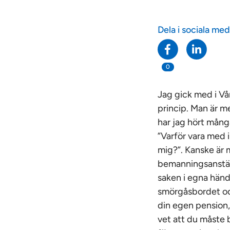
Dela i sociala med
0
Jag gick med i V
princip. Man är m
har jag hört mång
”Varför vara med i
mig?”. Kanske är 
bemanningsanställd
saken i egna händer
smörgåsbordet och
din egen pension, 
vet att du måste b