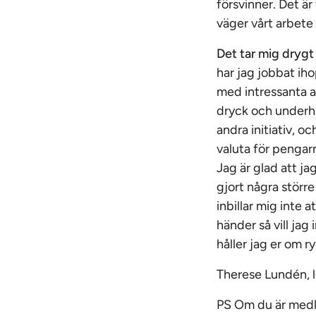
försvinner. Det är
väger vårt arbete 
Det tar mig drygt
har jag jobbat ih
med intressanta ar
dryck och underhå
andra initiativ, oc
valuta för pengarn
Jag är glad att jag
gjort några större
inbillar mig inte 
händer så vill jag
håller jag er om r
Therese Lundén, l
PS Om du är medl