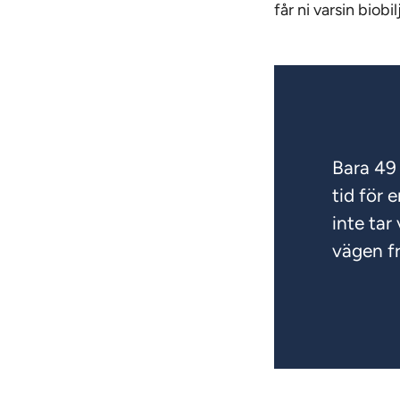
får ni varsin biobi
Bara 49 
tid för 
inte tar
vägen f