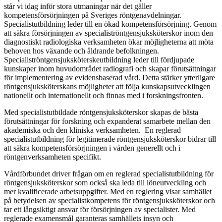
står vi idag inför stora utmaningar när det gäller
kompetensförsörjningen på Sveriges röntgenavdelningar.
Specialistutbildning leder till en ökad kompetensförsörjning. Genom
att säkra försörjningen av specialiströntgensjuksköterskor inom den
diagnostiskt radiologiska verksamheten ökar möjligheterna att möta
behoven hos växande och åldrande befolkningen.
Specialiströntgensjuksköterskeutbildning leder till fördjupade
kunskaper inom huvudområdet radiografi och skapar förutsättningar
för implementering av evidensbaserad vård. Detta stärker ytterligare
röntgensjuksköterskans möjligheter att följa kunskapsutvecklingen
nationellt och internationellt och finnas med i forskningsfronten.
Med specialistutbildade röntgensjuksköterskor skapas de bästa
förutsättningar för forskning och expanderat samarbete mellan den
akademiska och den kliniska verksamheten. En reglerad
specialistutbildning för legitimerade röntgensjuksköterskor bidrar till
att säkra kompetensförsörjningen i vården generellt och i
röntgenverksamheten specifikt.
Vårdförbundet driver frågan om en reglerad specialistutbildning för
röntgensjuksköterskor som också ska leda till löneutveckling och
mer kvalificerade arbetsuppgifter. Med en reglering visar samhället
på betydelsen av specialistkompetens för röntgensjuksköterskor och
tar ett långsiktigt ansvar för försörjningen av specialister. Med
reglerade examensmål garanteras samhällets insyn och