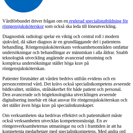
Vårdförbundet driver frågan om en
reglerad specialistutbildning för
röntgensjuksköterskor
som också ska leda till löneutveckling.
Diagnostisk radiologi spelar en viktig och central roll i modern
sjukvård, då säker diagnos är en grundläggande del i patientens
behandling. Röntgensjuksköterskans verksamhetsområden omfattar
undersökningar och behandlingar av människan i alla åldrar. Snabb
teknologisk utveckling angående avancerad utrustning och
komplexa undersökningar ställer höga krav på
röntgensjuksköterskan.
Patienter förutsätter att vården bedrivs utifrån evidens och en
personcentrerad vård. Det krävs också specialistkompetens avseende
bildkvalitet, stråldos, strålsäkerhet för både patient och personal.
Den avancerade och högteknologiska utvecklingen avseende
digitalisering innebär ett ökat ansvar för röntgensjuksköterskan och
det ställer även höga krav på specialistkunskaper.
Om verksamheten ska bedrivas effektivt och patientsäkert måste
också verksamheten utvecklas kompetensmässigt. En av
röntgenverksamheternas utmaningar nu och i framtiden är att ha
kompetenta medarbetare med specialistkompetens. Med andra ord