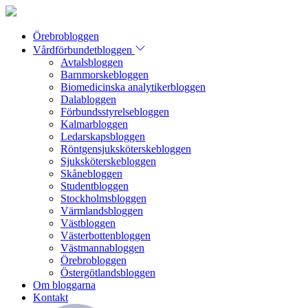
Örebrobloggen
Vårdförbundetbloggen
Avtalsbloggen
Barnmorskebloggen
Biomedicinska analytikerbloggen
Dalabloggen
Förbundsstyrelsebloggen
Kalmarbloggen
Ledarskapsbloggen
Röntgensjuksköterskebloggen
Sjuksköterskebloggen
Skånebloggen
Studentbloggen
Stockholmsbloggen
Värmlandsbloggen
Västbloggen
Västerbottenbloggen
Västmannabloggen
Örebrobloggen
Östergötlandsbloggen
Om bloggarna
Kontakt