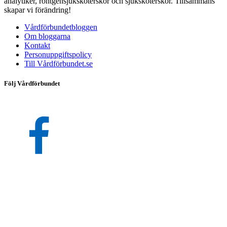
analytiker, röntgensjuksköterskor och sjuksköterskor. Tillsammans
skapar vi förändring!
Vårdförbundetbloggen
Om bloggarna
Kontakt
Personuppgiftspolicy
Till Vårdförbundet.se
Följ Vårdförbundet