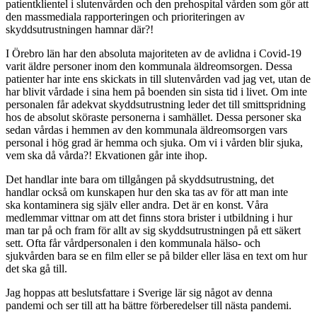
patientklientel i slutenvården och den prehospital vården som gör att
den massmediala rapporteringen och prioriteringen av
skyddsutrustningen hamnar där?!
I Örebro län har den absoluta majoriteten av de avlidna i Covid-19
varit äldre personer inom den kommunala äldreomsorgen. Dessa
patienter har inte ens skickats in till slutenvården vad jag vet, utan de
har blivit vårdade i sina hem på boenden sin sista tid i livet. Om inte
personalen får adekvat skyddsutrustning leder det till smittspridning
hos de absolut sköraste personerna i samhället. Dessa personer ska
sedan vårdas i hemmen av den kommunala äldreomsorgen vars
personal i hög grad är hemma och sjuka. Om vi i vården blir sjuka,
vem ska då vårda?! Ekvationen går inte ihop.
Det handlar inte bara om tillgången på skyddsutrustning, det
handlar också om kunskapen hur den ska tas av för att man inte
ska kontaminera sig själv eller andra. Det är en konst. Våra
medlemmar vittnar om att det finns stora brister i utbildning i hur
man tar på och fram för allt av sig skyddsutrustningen på ett säkert
sett. Ofta får vårdpersonalen i den kommunala hälso- och
sjukvården bara se en film eller se på bilder eller läsa en text om hur
det ska gå till.
Jag hoppas att beslutsfattare i Sverige lär sig något av denna
pandemi och ser till att ha bättre förberedelser till nästa pandemi.