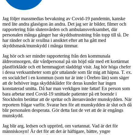
Jag följer massmedias bevakning av Covid-19 pandemin, kanske
med lite andra glasögon än andra. Det jag ser är bilder, filmer och
rapportering från slutenvården och ambulansverksamhet, där
personalen många gånger har skyddsutrustning från topp till tå. De
har ränder och är svullna i ansiktet efter att ha gått med
skyddsmask/munskydd i många timmar.
Jag hör och ser mindre rapportering från den kommunala
äldreomsorgen, där vårdpersonal på sin höjd står med ett kortärmat
plastförkläde och ett hemmagjort sladdrigt visir. Jag hör höga chefer
i dessa verksamheter som gör uttalande som får mig att häpna. T. ex.
en socialchef i en kommun (som tur är inte i Örebro län) som säger
att de behöver inga skyddskläder för deras kunder har ingen
konstaterad smitta. Då har man verkligen inte fattat! En person som
bara arbetar med Covid-19 smittade patienter på ett boende i
Stockholm berättar att de spritar och återanvänder munskydden. När
reportern frågar varför. Svarar hen för att munskydden är slut och då
blir personalen desperata. Gör detta fast de vet att de är engångs
munskydd.
Jag blir arg, ledsen och upprörd, om vartannat. Vad är det för
människosyn! Är det för att det är häftigare, bättre, yngre