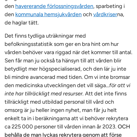
den
havererande förlossningsvården
, sparbeting i
den
kommunala hemsjukvården
och
vårdkriser
na,
de haglar tätt.
Det finns tydliga uträkningar med
befolkningsstatistik som ger en bra hint om hur
vården behöver vara riggad när det kommer till antal.
Sen får man ju också ta hänsyn till att vården blir
betydligt mer högspecialiserad, och den lär ju inte
bli mindre avancerad med tiden. Om vi inte bromsar
den medicinska utvecklingen det vill säga…
för att vi
inte har tillräckligt med resurser.
Att det inte finns
tillräckligt med utbildad personal till vård och
omsorg är ju heller ingen nyhet, man får ju helt
enkelt ta in i beräkningarna att vi behöver rekrytera
ca 225 000 personer till vården innan år 2023.
OCH
behålla de man lyckas rekrytera genom att förse