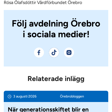
Rósa Ólafsdóttir Vårdförbundet Örebro
Följ avdelning Örebro
i sociala medier!
Relaterade inlägg
3 augusti 2026
Örebro­bloggen
När generationsskiftet blir en