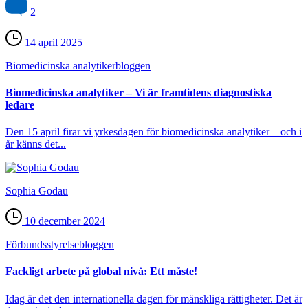
2
14 april 2025
Biomedicinska analytiker­bloggen
Biomedicinska analytiker – Vi är framtidens diagnostiska
ledare
Den 15 april firar vi yrkesdagen för biomedicinska analytiker – och i
år känns det...
Sophia Godau
10 december 2024
Förbundsstyrelse­bloggen
Fackligt arbete på global nivå: Ett måste!
Idag är det den internationella dagen för mänskliga rättigheter. Det är