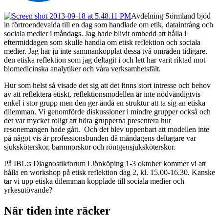
Avdelning Sörmland bjöd
in förtroendevalda till en dag som handlade om etik, dataintrång och
sociala medier i måndags. Jag hade blivit ombedd att hålla i
eftermiddagen som skulle handla om etisk reflektion och sociala
medier. Jag har ju inte sammankopplat dessa två områden tidigare,
den etiska reflektion som jag deltagit i och lett har varit riktad mot
biomedicinska analytiker och våra verksamhetsfält.
Hur som helst så visade det sig att det finns stort intresse och behov
av att reflektera etiskt, reflektionsmodellen är inte nödvändigtvis
enkel i stor grupp men den ger ändå en struktur att ta sig an etiska
dilemman. Vi genomförde diskussioner i mindre grupper också och
det var mycket roligt att höra grupperna presentera hur
resonemangen hade gått. Och det blev uppenbart att modellen inte
på något vis är professionsbunden då måndagens deltagare var
sjuksköterskor, barnmorskor och röntgensjuksköterskor.
På IBL:s Diagnostikforum i Jönköping 1-3 oktober kommer vi att
hålla en workshop på etisk reflektion dag 2, kl. 15.00-16.30. Kanske
tar vi upp etiska dilemman kopplade till sociala medier och
yrkesutövande?
När tiden inte räcker