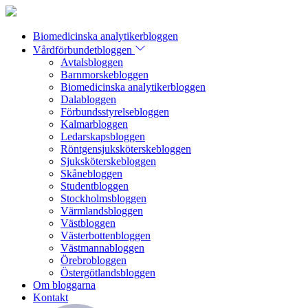
Biomedicinska analytikerbloggen
Vårdförbundetbloggen
Avtalsbloggen
Barnmorskebloggen
Biomedicinska analytikerbloggen
Dalabloggen
Förbundsstyrelsebloggen
Kalmarbloggen
Ledarskapsbloggen
Röntgensjuksköterskebloggen
Sjuksköterskebloggen
Skånebloggen
Studentbloggen
Stockholmsbloggen
Värmlandsbloggen
Västbloggen
Västerbottenbloggen
Västmannabloggen
Örebrobloggen
Östergötlandsbloggen
Om bloggarna
Kontakt