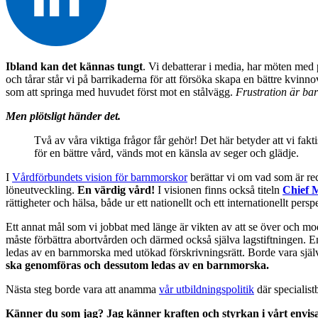
Ibland kan det kännas tungt
. Vi debatterar i media, har möten med 
och tårar står vi på barrikaderna för att försöka skapa en bättre kvinn
som att springa med huvudet först mot en stålvägg.
Frustration är ba
Men plötsligt händer det.
Två av våra viktiga frågor får gehör! Det här betyder att vi fakt
för en bättre vård, vänds mot en känsla av seger och glädje.
I
Vårdförbundets vision för barnmorskor
berättar vi om vad som är re
löneutveckling.
En värdig vård!
I visionen finns också titeln
Chief M
rättigheter och hälsa, både ur ett nationellt och ett internationellt persp
Ett annat mål som vi jobbat med länge är vikten av att se över och m
måste förbättra abortvården och därmed också själva lagstiftningen. 
ledas av en barnmorska med utökad förskrivningsrätt. Borde vara själ
ska genomföras och dessutom ledas av en barnmorska.
Nästa steg borde vara att anamma
vår utbildningspolitik
där specialist
Känner du som jag? Jag känner kraften och styrkan i vårt envisa a