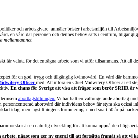
politiker och arbetsgivare, anmäler brister i arbetsmiljön till Arbetsmi
ovård, en vård där personen och dennes behov sätts i centrum, tillgänglig
ra mellannamnet.
iskt får valuta för det enträgna arbete som vi utför tillsammans. Att all 
ceptet för en god, trygg och tillgänglig kvinnovård. En vård där barnmo
idwifery Officer
med. Att införa en Chief Midwifery Officer är ett ste
ektiv.
En chans för Sverige att visa att frågor som berör SRHR är v
odernisera
abortlagstiftningen.
Vi har haft en välfungerande abortlag unde
En personcentrerad abortvård där individens behov får styra ska också 
vklart idag, men lagstiftningens formuleringar med snart 50 år på nack
barnmorskor är en naturlig utveckling för att kunna uppnå den högspeci
rbete, något som ger ny energi till att fortsätta framåt så att vi k