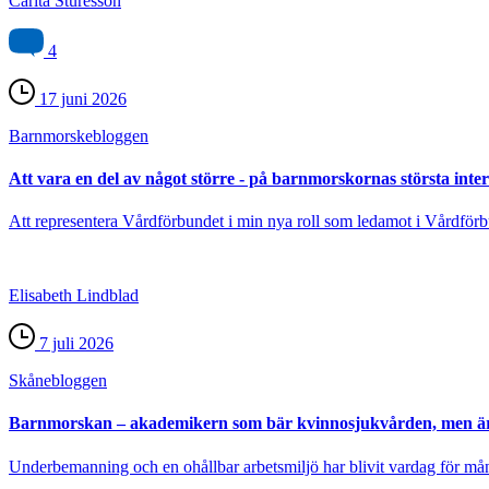
Carita Sturesson
4
17 juni 2026
Barnmorske­bloggen
Att vara en del av något större - på barnmorskornas största inte
Att representera Vårdförbundet i min nya roll som ledamot i Vårdförb
Elisabeth Lindblad
7 juli 2026
Skåne­bloggen
Barnmorskan – akademikern som bär kvinnosjukvården, men är
Underbemanning och en ohållbar arbetsmiljö har blivit vardag för må