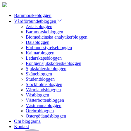
Barnmorskebloggen
Vårdförbundetbloggen
Avtalsbloggen
Barnmorskebloggen
Biomedicinska analytikerbloggen
Dalabloggen
Förbundsstyrelsebloggen
Kalmarbloggen
Ledarskapsbloggen
Röntgensjuksköterskebloggen
Sjuksköterskebloggen
Skånebloggen
Studentbloggen
Stockholmsbloggen
Värmlandsbloggen
Västbloggen
Västerbottenbloggen
Västmannabloggen
Örebrobloggen
Östergötlandsbloggen
Om bloggarna
Kontakt