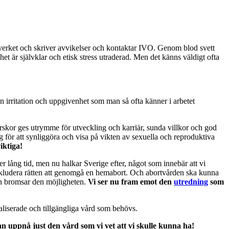
ljöverket och skriver avvikelser och kontaktar IVO. Genom blod svett
het är självklar och etisk stress utraderad. Men det känns väldigt ofta
den irritation och uppgivenhet som man så ofta känner i arbetet
rskor ges utrymme för utveckling och karriär, sunda villkor och god
g för att synliggöra och visa på vikten av sexuella och reproduktiva
iktiga!
r lång tid, men nu halkar Sverige efter, något som innebär att vi
inkludera rätten att genomgå en hemabort. Och abortvården ska kunna
en bromsar den möjligheten.
Vi ser nu fram emot den
utredning
som
aliserade och tillgängliga vård som behövs.
an uppnå just den vård som vi vet att vi skulle kunna ha!