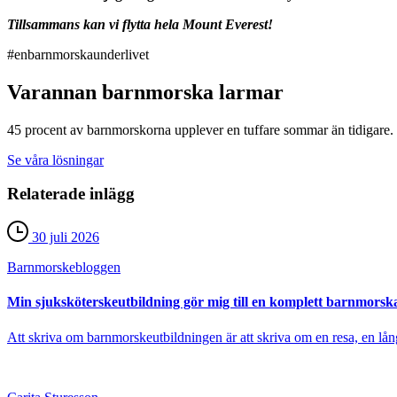
Tillsammans kan vi flytta hela Mount Everest!
#enbarnmorskaunderlivet
Varannan barnmorska larmar
45 procent av barnmorskorna upplever en tuffare sommar än tidigare.
Se våra lösningar
Relaterade inlägg
30 juli 2026
Barnmorske­bloggen
Min sjuksköterskeutbildning gör mig till en komplett barnmorsk
Att skriva om barnmorskeutbildningen är att skriva om en resa, en lång