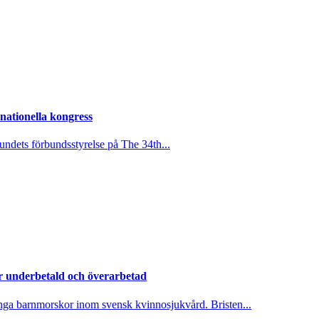
rnationella kongress
undets förbundsstyrelse på The 34th...
 underbetald och överarbetad
nga barnmorskor inom svensk kvinnosjukvård. Bristen...