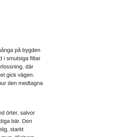
 många på bygden
i smutsiga filtar
lossning, där
det gick vägen.
e hur den medtagna
d örter, salvor
aktiga bär. Den
ig, starkt