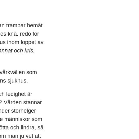
kan trampar hemåt
tes knä, redo för
rus inom loppet av
nat och kris.
a vårkvällen som
ens sjukhus.
h ledighet är
ur? Vården stannar
nder storhelger
 de människor som
ötta och lindra, så
 om man ju vet att