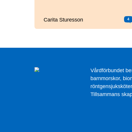
Carita Sturesson
4
Vårdförbundet be
barnmorskor, biom
röntgensjuksköter
Tillsammans skapa