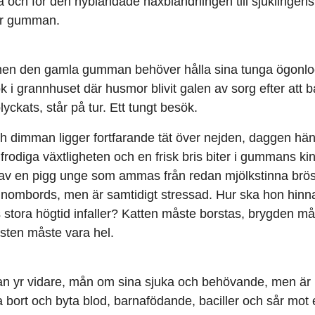
ka och för den nyblandade häxblandningen till sjuklingen
er gumman.
en den gamla gumman behöver hålla sina tunga ögonl
sök i grannhuset där husmor blivit galen av sorg efter att
rolyckats, står på tur. Ett tungt besök.
 dimman ligger fortfarande tät över nejden, daggen hän
rodiga växtligheten och en frisk bris biter i gummans kin
av en pigg unge som ammas från redan mjölkstinna br
inombords, men är samtidigt stressad. Hur ska hon hinna r
 stora högtid infaller? Katten måste borstas, brygden må
asten måste vara hel.
 yr vidare, mån om sina sjuka och behövande, men är i
a bort och byta blod, barnafödande, baciller och sår mot