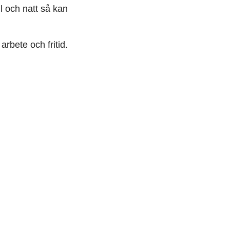
l och natt så kan
arbete och fritid.
ar
mmar än