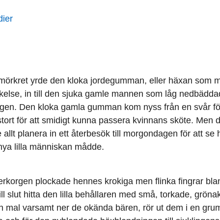
dier
 mörkret yrde den kloka jordegumman, eller häxan som
ckelse, in till den sjuka gamle mannen som låg nedbäddad 
gen. Den kloka gamla gumman kom nyss från en svår för
 stort för att smidigt kunna passera kvinnans sköte. Men 
llt planera in ett återbesök till morgondagen för att s
nya lilla människan mådde.
verkorgen plockade hennes krokiga men flinka fingrar blan
 till slut hitta den lilla behållaren med små, torkade, grön
n mal varsamt ner de okända bären, rör ut dem i en gruml