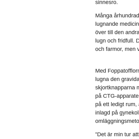
sinnesro.
Många århundrade
lugnande medicine
över till den andr
lugn och fridfull.
och farmor, men vä
Med Foppatofflorn
lugna den gravid
skjortknapparna m
på CTG-apparaten,
på ett ledigt rum
inlagd på gynekol
omläggningsmetod
”Det är min tur a