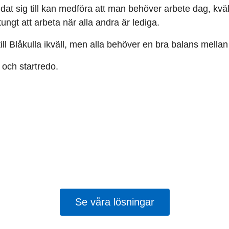
ldat sig till kan medföra att man behöver arbete dag, kväl
ungt att arbeta när alla andra är lediga.
till Blåkulla ikväll, men alla behöver en bra balans mellan 
 och startredo.
arannan barnmorska larm
cent av barnmorskorna upplever en tuffare so
tidigare.
Tid för säker vård
lyfter lösningarna.
Se våra lösningar