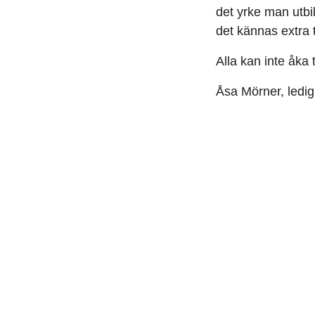
det yrke man utbi
det kännas extra t
Alla kan inte åka 
Åsa Mörner, ledig
V
45 pro