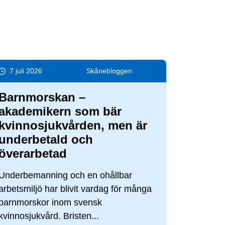
7 juli 2026
Skåne­bloggen
Barnmorskan –
akademikern som bär
kvinnosjukvården, men är
underbetald och
överarbetad
Underbemanning och en ohållbar
arbetsmiljö har blivit vardag för många
barnmorskor inom svensk
kvinnosjukvård. Bristen...