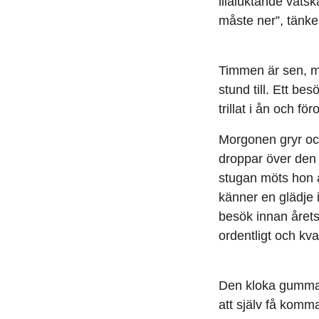
illaluktande väts
måste ner”, tänk
Timmen är sen, m
stund till. Ett be
trillat i ån och fö
Morgonen gryr och
droppar över den f
stugan möts hon 
känner en glädje 
besök innan årets
ordentligt och kv
Den kloka gumman
att själv få komm