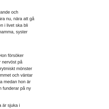
rande och
ra nu, nära att gå
i livet ska bli
, mamma, syster
Hon försöker
 nervöst på
 rytmiskt mönster
rummet och väntar
mma medan hon är
h funderar på ny
 är sjuka i