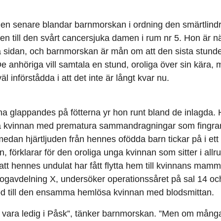
n senare blandar barnmorskan i ordning den smärtlind
n till den svårt cancersjuka damen i rum nr 5. Hon är nä
a sidan, och barnmorskan är mån om att den sista stunden 
 De anhöriga vill samtala en stund, oroliga över sin kära
l införstådda i att det inte är långt kvar nu.
a glappandes på fötterna yr hon runt bland de inlagda. 
a kvinnan med prematura sammandragningar som fingrar
edan hjärtljuden från hennes ofödda barn tickar på i ett
 förklarar för den oroliga unga kvinnan som sitter i all
, att hennes undulat har fått flytta hem till kvinnans ma
ogavdelning X, undersöker operationssåret på sal 14 oc
 till den ensamma hemlösa kvinnan med blodsmittan.
tt vara ledig i Påsk”, tänker barnmorskan. ”Men om många