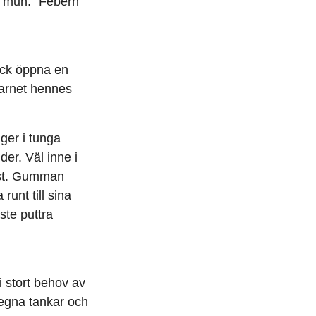
s mun. ”Febern
ock öppna en
 barnet hennes
ger i tunga
der. Väl inne i
öst. Gumman
unt till sina
ste puttra
 stort behov av
 egna tankar och