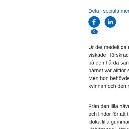
Dela i sociala me
0
Ur det medeltida
viskade i förskrä
på den hårda sän
barnet var alltför
Men hon behövde a
kvinnan och den 
Från den lilla nä
och lindor för att
kloka lilla gumma