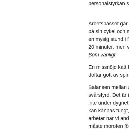
personalstyrkan så
Arbetspasset går 
på sin cykel och m
en mysig stund i 
20 minuter, men v
Som vanligt.
En missnöjd katt 
doftar gott av sp
Balansen mellan a
svårstyrd. Det är 
inte under dygnets
kan kännas tungt
arbetar när vi and
måste moroten för 