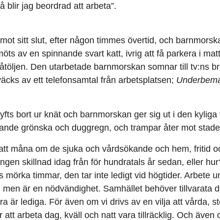
 blir jag beordrad att arbeta”.
mot sitt slut, efter någon timmes övertid, och barnmors
öts av en spinnande svart katt, ivrig att få parkera i mat
fåtöljen. Den utarbetade barnmorskan somnar till tv:ns b
äcks av ett telefonsamtal från arbetsplatsen;
Underbeman
lyfts bort ur knät och barnmorskan ger sig ut i den kylig
irande grönska och duggregn, och trampar åter mot stad
tt måna om de sjuka och vårdsökande och hem, fritid oc
ingen skillnad idag från för hundratals år sedan, eller h
 mörka timmar, den tar inte ledigt vid högtider. Arbete u
, men är en nödvändighet. Samhället behöver tillvarata
ra är lediga. För även om vi drivs av en vilja att vårda, st
att arbeta dag, kväll och natt vara tillräcklig. Och även