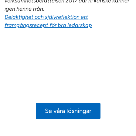
verksamhetsberättelsen 2017 där ni kanske känner
igen henne från:
Delaktighet och självreflektion ett
framgångsrecept för bra ledarskap
Varannan barnmorska
larmar
45 procent av barnmorskorna upplever en
tuffare sommar än tidigare.
Tid för säker
vård
lyfter lösningarna.
Se våra lösningar