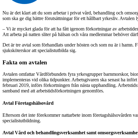
Nu är det klart att du som arbetar i privat vård, behandling och omso
som ska ge dig bättre förutsättningar för ett hållbart yrkesliv. Avtalen 
– Vi är mycket glada för att ha fått igenom förkortningar av arbetsti
Att arbeta på natten sliter på hälsan och våra medlemmar behöver därf
Det är tre avtal som förhandlats under hösten och som nu är i hamn. För
sjuksköterskor att specialistutbilda sig.
Fakta om avtalen
Avtalen omfattar Vårdförbundets fyra yrkesgrupper barnmorskor, biomed
implementeras vid olika tidpunkter. Arbetsgivaren ska senast ha infö
februari 2019, införs förkortningen från nästa upphandling. Arbetsti
samband med att arbetstidsförkortningen genomförs.
Avtal Företagshälsovård
Eftersom det inte förekommer nattarbete inom företagshälsovården var d
specialistutbildning.
Avtal Vård och behandlingsverksamhet samt omsorgsverksamhe