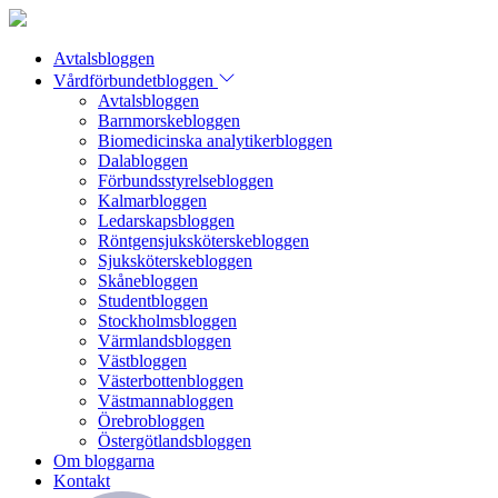
Avtalsbloggen
Vårdförbundetbloggen
Avtalsbloggen
Barnmorskebloggen
Biomedicinska analytikerbloggen
Dalabloggen
Förbundsstyrelsebloggen
Kalmarbloggen
Ledarskapsbloggen
Röntgensjuksköterskebloggen
Sjuksköterskebloggen
Skånebloggen
Studentbloggen
Stockholmsbloggen
Värmlandsbloggen
Västbloggen
Västerbottenbloggen
Västmannabloggen
Örebrobloggen
Östergötlandsbloggen
Om bloggarna
Kontakt