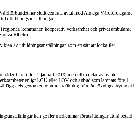
. Vårdförbundet har slutit centrala avtal med Almega Vårdföretagarna
till utbildningsanställningar.
mar i regioner, kommuner, kooperativ verksamhet och privat ambulans.
Sineva Ribeiro.
kten av utbildningsanställningar, som ett sätt att locka fler
räder i kraft den 1 januari 2019, men olika delar av avtalet
de verksamheter enligt LOU eller LOV och anbud som lämnats före 1
ob-tillägg dels genom en mindre avräkning från löneökningsutrymmet i
ingsanställningar kan ge fler medlemmar förutsättningar att få betald