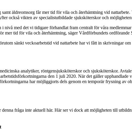
rg samt äldreomsorg får mer tid för vila och återhämtning vid nattarbete
lyfter också vikten av specialistutbildade sjuksköterskor och möjligheten 
den i nivå med det vi tidigare förhandlat fram centralt för våra medlem
ör mer tid för vila och återhämtning, säger Vårdförbundets ordförande 
utom sänkt veckoarbetstid vid nattarbete har vi fått in skrivningar om vi
icinska analytiker, röntgensjuksköterskor och sjuksköterskor. Avtalen t
rt arbetstidsförkortningarna den 1 juli 2020. När det gäller upphandla
dsförkortningarna har möjliggjorts dels genom en temporär frysning av 
enna fråga inte aktuell här. Här ser vi dock att möjligheten till utbildn
t